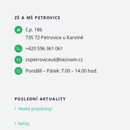
ZŠ A MŠ PETROVICE
č.p. 186
735 72 Petrovice u Karviné
+420 596 361 061
zspetroviceuk@seznam.cz
Pondělí – Pátek: 7.00 – 14.00 hod.
POSLEDNÍ AKTUALITY
Hezké prázdniny!
Sešity