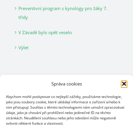
Preventivní program s kynology pro žáky 7.
třídy
V Závadě bylo opět veselo
Výlet
RYCHLÉ ODKAZY
Správa cookies
Domů
Abychom mohli poskytovat co nejlepší zážitky, používáme technologie,
Bakaláři
jako jsou soubory cookie, které ukládají informace o zařízení a/nebo k
nim přistupují. Souhlas s těmito technologiemi nám umožní zpracovávat
Jídelna
údaje, jako je chování při prohlížení nebo jedinečné ID na těchto
stránkách. Neudělení souhlasu nebo jeho odvolání může negativně
Kontakty
ovlivnit některé funkce a vlastnosti.
Pro rodiče